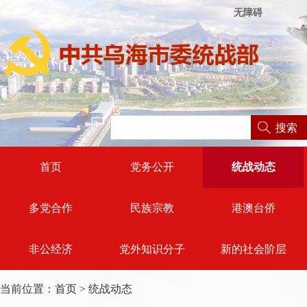
无障碍
搜索
首页
党务公开
统战动态
多党合作
民族宗教
港澳台侨
非公经济
党外知识分子
新的社会阶层
当前位置：
首页
>
统战动态