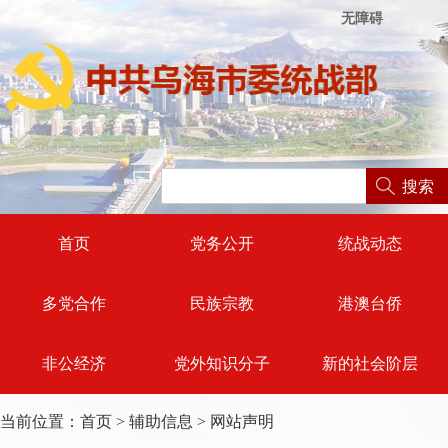
无障碍
搜索
首页
党务公开
统战动态
多党合作
民族宗教
港澳台侨
非公经济
党外知识分子
新的社会阶层
当前位置：
首页
>
辅助信息
>
网站声明