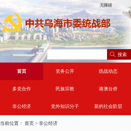
无障碍
搜索
首页
党务公开
统战动态
多党合作
民族宗教
港澳台侨
非公经济
党外知识分子
新的社会阶层
当前位置：
首页
>
非公经济