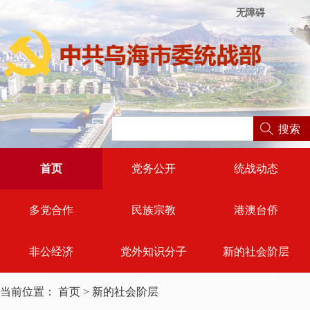
无障碍
搜索
首页
党务公开
统战动态
多党合作
民族宗教
港澳台侨
非公经济
党外知识分子
新的社会阶层
当前位置：
首页
>
新的社会阶层