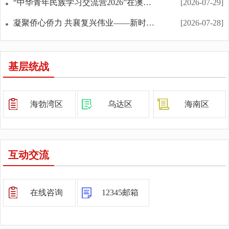
“中华青年民族学习交流营2026”在澳门开营
[2026-07-29]
凝聚侨心侨力 共襄复兴伟业——新时代侨务工作综述
[2026-07-28]
市委统战部部务会召开会议
[2026-08-06]
基层统战
市委统战部理论学习中心组举行集体学习
[2026-08-03]
全市民族团结进步创建工作暨《中华人民共和国民族团...
[2026-08-03]
海勃湾区
乌达区
海南区
上海市工商联率民营企业参访团到乌海市考察调研
[2026-07-19]
市委统战部部务会召开会议
[2026-07-19]
乌海市光彩事业促进会三届五次理事会召开
[2026-07-14]
互动交流
孟培云讲授树立和践行正确政绩观专题党课
[2026-07-06]
市委统战部部务会召开会议 学习贯彻习近平总书记在庆...
[2026-07-05]
在线咨询
12345邮箱
市委统战部 市工商联联合举办政银企亲清恳谈圆桌会
[2026-06-25]