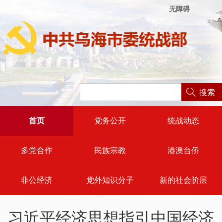
无障碍
搜索
首页
党务公开
统战动态
多党合作
民族宗教
港澳台侨
非公经济
党外知识分子
新的社会阶层
习近平经济思想指引中国经济